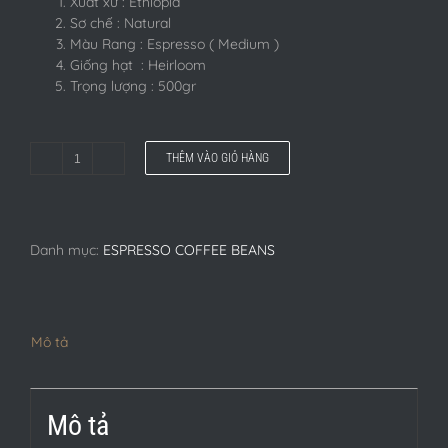
Xuất xứ : Ethiopia
Sơ chế : Natural
Màu Rang : Espresso ( Medium )
Giống hạt : Heirloom
Trọng lượng : 500gr
THÊM VÀO GIỎ HÀNG
Cà
phê
Ethiopia
Sidamo
Danh mục:
ESPRESSO COFFEE BEANS
(500gr)
số
lượng
Mô tả
Mô tả