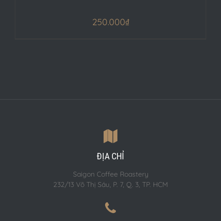
250.000
₫
ĐỊA CHỈ
Saigon Coffee Roastery
232/13 Võ Thị Sáu, P. 7, Q. 3, TP. HCM