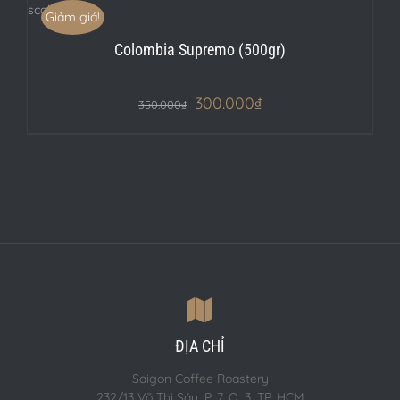
Giảm giá!
Colombia Supremo (500gr)
300.000
₫
350.000
₫
ĐỊA CHỈ
Saigon Coffee Roastery
232/13 Võ Thị Sáu, P. 7, Q. 3, TP. HCM