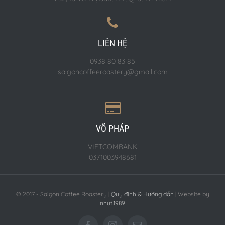
LIÊN HỆ
0938 80 83 85
saigoncoffeeroastery@gmail.com
VÕ PHÁP
VIETCOMBANK
0371003948681
© 2017 - Saigon Coffee Roastery |
Quy định & Hướng dẫn
| Website by
nhut.1989
Facebook
Instagram
Email