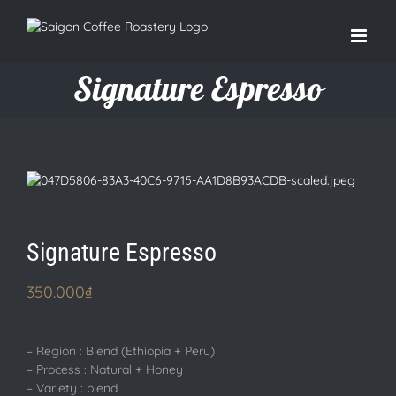
Signature Espresso
Signature Espresso
350.000
₫
– Region : Blend (Ethiopia + Peru)
– Process : Natural + Honey
– Variety : blend