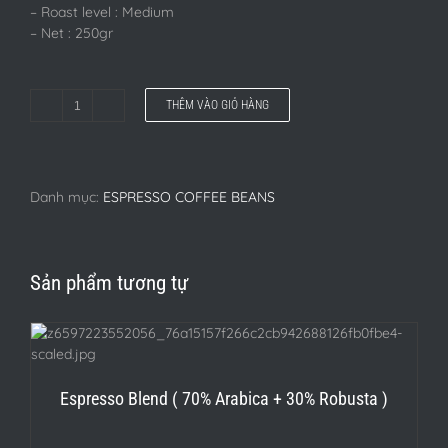
– Roast level : Medium
– Net : 250gr
THÊM VÀO GIỎ HÀNG
Signature
Espresso
số
lượng
Danh mục:
ESPRESSO COFFEE BEANS
Sản phẩm tương tự
Espresso Blend ( 70% Arabica + 30% Robusta )