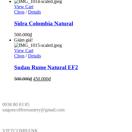
View Cart
Chọn
/
Details
Sidra Colombia Natural
500.000
₫
Giảm giá!
View Cart
Chọn
/
Details
Sudan Rume Natural EF2
500.000
₫
450.000
₫
LIÊN HỆ
0938 80 83 85
saigoncoffeeroastery@gmail.com
VÕ PHÁP
VIETCOMBANK