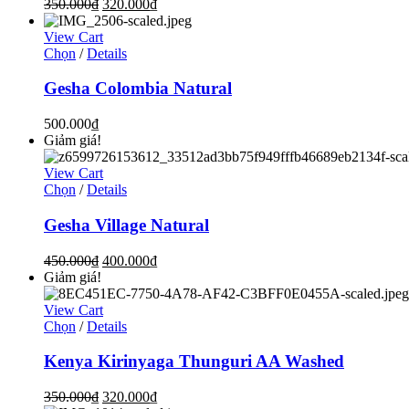
350.000
₫
320.000
₫
View Cart
Chọn
/
Details
Gesha Colombia Natural
500.000
₫
Giảm giá!
View Cart
Chọn
/
Details
Gesha Village Natural
450.000
₫
400.000
₫
Giảm giá!
View Cart
Chọn
/
Details
Kenya Kirinyaga Thunguri AA Washed
350.000
₫
320.000
₫