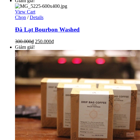
Giảm giá!
View Cart
Chọn
/
Details
Đà Lạt Bourbon Washed
300.000
₫
250.000
₫
Giảm giá!