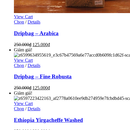
View Cart
Chọn
/
Details
Dripbag – Arabica
250.000
₫
125.000
₫
Giảm giá!
View Cart
Chọn
/
Details
Dripbag – Fine Robusta
250.000
₫
125.000
₫
Giảm giá!
View Cart
Chọn
/
Details
Ethiopia Yirgacheffe Washed