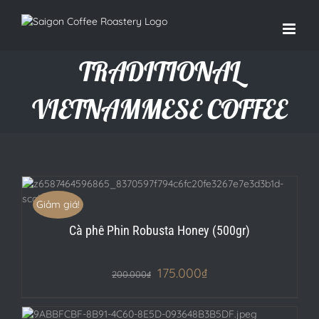
TRADITIONAL
VIETNAMMESE COFFEE
Giảm giá!
Cà phê Phin Robusta Honey (500gr)
175.000
₫
200.000
₫