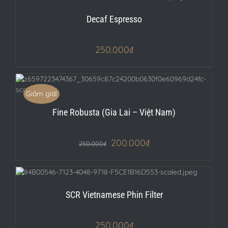
Decaf Espresso
250.000
₫
Giảm giá!
Fine Robusta (Gia Lai – Việt Nam)
200.000
₫
250.000
₫
SCR Vietnamese Phin Filter
250.000
₫