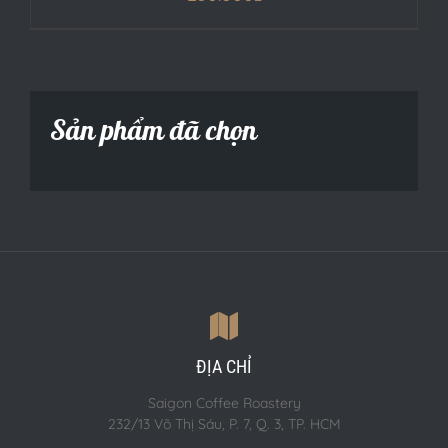
Sản phẩm đã chọn
ĐỊA CHỈ
Saigon Coffee Roastery
232/13 Võ Thị Sáu, P. 7, Q. 3, TP. HCM