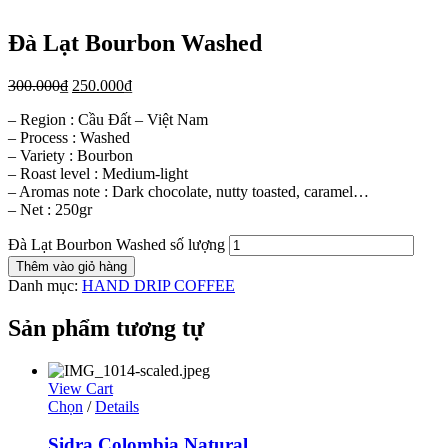
Đà Lạt Bourbon Washed
300.000
₫
250.000
₫
– Region : Cầu Đất – Việt Nam
– Process : Washed
– Variety : Bourbon
– Roast level : Medium-light
– Aromas note : Dark chocolate, nutty toasted, caramel…
– Net : 250gr
Đà Lạt Bourbon Washed số lượng
Thêm vào giỏ hàng
Danh mục:
HAND DRIP COFFEE
Sản phẩm tương tự
View Cart
Chọn
/
Details
Sidra Colombia Natural