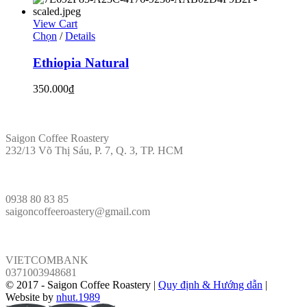
View Cart
Chọn
/
Details
Ethiopia Natural
350.000
₫
ĐỊA CHỈ
Saigon Coffee Roastery
232/13 Võ Thị Sáu, P. 7, Q. 3, TP. HCM
LIÊN HỆ
0938 80 83 85
saigoncoffeeroastery@gmail.com
VÕ PHÁP
VIETCOMBANK
0371003948681
© 2017 - Saigon Coffee Roastery |
Quy định & Hướng dẫn
|
Website by
nhut.1989