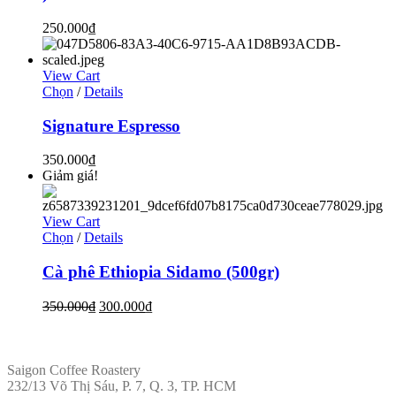
250.000
₫
View Cart
Chọn
/
Details
Signature Espresso
350.000
₫
Giảm giá!
View Cart
Chọn
/
Details
Cà phê Ethiopia Sidamo (500gr)
350.000
₫
300.000
₫
ĐỊA CHỈ
Saigon Coffee Roastery
232/13 Võ Thị Sáu, P. 7, Q. 3, TP. HCM