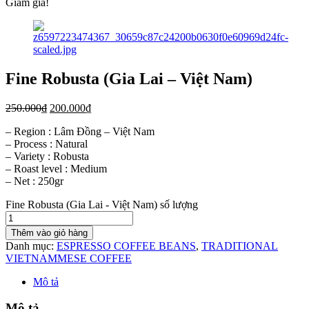
Giảm giá!
Fine Robusta (Gia Lai – Việt Nam)
250.000
₫
200.000
₫
– Region : Lâm Đồng – Việt Nam
– Process : Natural
– Variety : Robusta
– Roast level : Medium
– Net : 250gr
Fine Robusta (Gia Lai - Việt Nam) số lượng
Thêm vào giỏ hàng
Danh mục:
ESPRESSO COFFEE BEANS
,
TRADITIONAL
VIETNAMMESE COFFEE
Mô tả
Mô tả