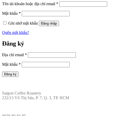
Tên tài khoản hoặc địa chỉ email
*
Mật khẩu
*
Ghi nhớ mật khẩu
Đăng nhập
Quên mật khẩu?
Đăng ký
Địa chỉ email
*
Mật khẩu
*
Đăng ký
ĐỊA CHỈ
Saigon Coffee Roastery
232/13 Võ Thị Sáu, P. 7, Q. 3, TP. HCM
LIÊN HỆ
0938 80 83 85