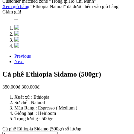
Customer matched zone "Trong tp.Hồ Chí Minh"
Xem giỏ hàng
“Ethiopia Natural” đã được thêm vào giỏ hàng.
Giảm giá!
Previous
Next
Cà phê Ethiopia Sidamo (500gr)
350.000
₫
300.000
₫
Xuất xứ : Ethiopia
Sơ chế : Natural
Màu Rang : Espresso ( Medium )
Giống hạt : Heirloom
Trọng lượng : 500gr
Cà phê Ethiopia Sidamo (500gr) số lượng