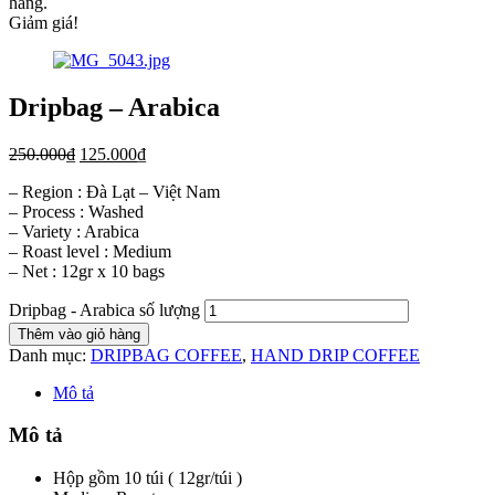
hàng.
Giảm giá!
Dripbag – Arabica
250.000
₫
125.000
₫
– Region : Đà Lạt – Việt Nam
– Process : Washed
– Variety : Arabica
– Roast level : Medium
– Net : 12gr x 10 bags
Dripbag - Arabica số lượng
Thêm vào giỏ hàng
Danh mục:
DRIPBAG COFFEE
,
HAND DRIP COFFEE
Mô tả
Mô tả
Hộp gồm 10 túi ( 12gr/túi )