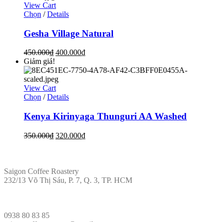
View Cart
Chọn
/
Details
Gesha Village Natural
450.000
₫
400.000
₫
Giảm giá!
View Cart
Chọn
/
Details
Kenya Kirinyaga Thunguri AA Washed
350.000
₫
320.000
₫
ĐỊA CHỈ
Saigon Coffee Roastery
232/13 Võ Thị Sáu, P. 7, Q. 3, TP. HCM
LIÊN HỆ
0938 80 83 85