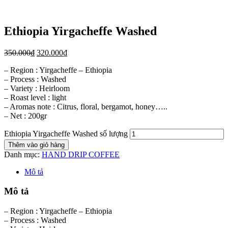
Ethiopia Yirgacheffe Washed
350.000
₫
320.000
₫
– Region : Yirgacheffe – Ethiopia
– Process : Washed
– Variety : Heirloom
– Roast level : light
– Aromas note : Citrus, floral, bergamot, honey…..
– Net : 200gr
Ethiopia Yirgacheffe Washed số lượng
Thêm vào giỏ hàng
Danh mục:
HAND DRIP COFFEE
Mô tả
Mô tả
– Region : Yirgacheffe – Ethiopia
– Process : Washed