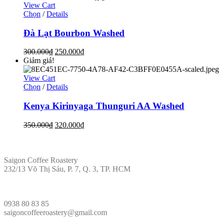
View Cart
Chọn
/
Details
Đà Lạt Bourbon Washed
300.000
₫
250.000
₫
Giảm giá!
View Cart
Chọn
/
Details
Kenya Kirinyaga Thunguri AA Washed
350.000
₫
320.000
₫
ĐỊA CHỈ
Saigon Coffee Roastery
232/13 Võ Thị Sáu, P. 7, Q. 3, TP. HCM
LIÊN HỆ
0938 80 83 85
saigoncoffeeroastery@gmail.com