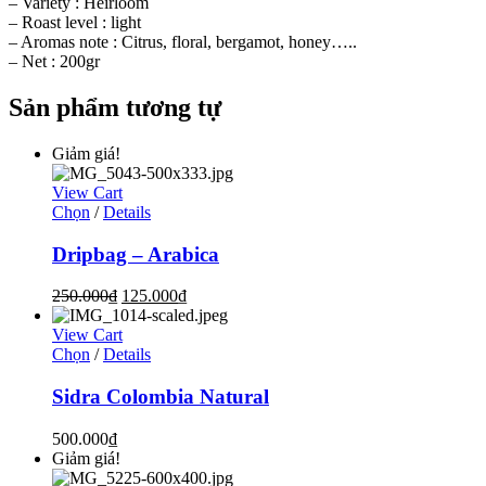
– Variety : Heirloom
– Roast level : light
– Aromas note : Citrus, floral, bergamot, honey…..
– Net : 200gr
Sản phẩm tương tự
Giảm giá!
View Cart
Chọn
/
Details
Dripbag – Arabica
250.000
₫
125.000
₫
View Cart
Chọn
/
Details
Sidra Colombia Natural
500.000
₫
Giảm giá!