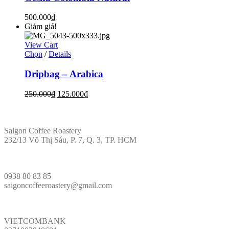
500.000
₫
Giảm giá!
View Cart
Chọn
/
Details
Dripbag – Arabica
250.000
₫
125.000
₫
ĐỊA CHỈ
Saigon Coffee Roastery
232/13 Võ Thị Sáu, P. 7, Q. 3, TP. HCM
LIÊN HỆ
0938 80 83 85
saigoncoffeeroastery@gmail.com
VÕ PHÁP
VIETCOMBANK