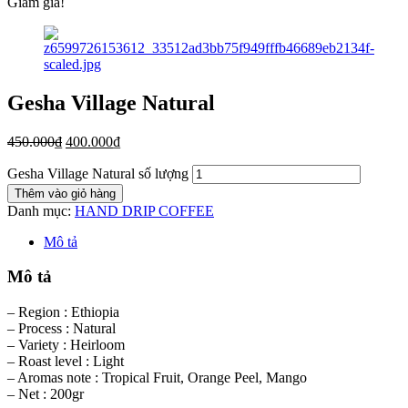
Giảm giá!
Gesha Village Natural
450.000
₫
400.000
₫
Gesha Village Natural số lượng
Thêm vào giỏ hàng
Danh mục:
HAND DRIP COFFEE
Mô tả
Mô tả
– Region : Ethiopia
– Process : Natural
– Variety : Heirloom
– Roast level : Light
– Aromas note : Tropical Fruit, Orange Peel, Mango
– Net : 200gr