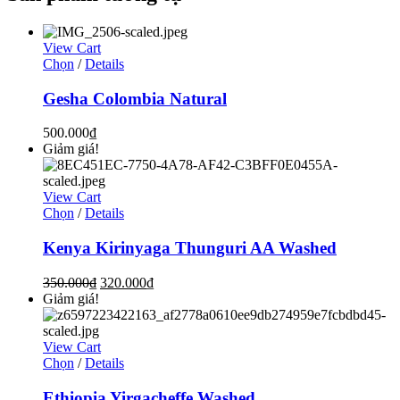
View Cart
Chọn
/
Details
Gesha Colombia Natural
500.000
₫
Giảm giá!
View Cart
Chọn
/
Details
Kenya Kirinyaga Thunguri AA Washed
350.000
₫
320.000
₫
Giảm giá!
View Cart
Chọn
/
Details
Ethiopia Yirgacheffe Washed