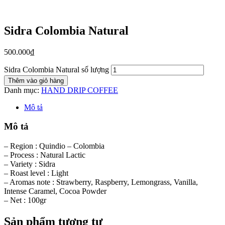
Sidra Colombia Natural
500.000
₫
Sidra Colombia Natural số lượng
Thêm vào giỏ hàng
Danh mục:
HAND DRIP COFFEE
Mô tả
Mô tả
– Region : Quindio – Colombia
– Process : Natural Lactic
– Variety : Sidra
– Roast level : Light
– Aromas note : Strawberry, Raspberry, Lemongrass, Vanilla,
Intense Caramel, Cocoa Powder
– Net : 100gr
Sản phẩm tương tự