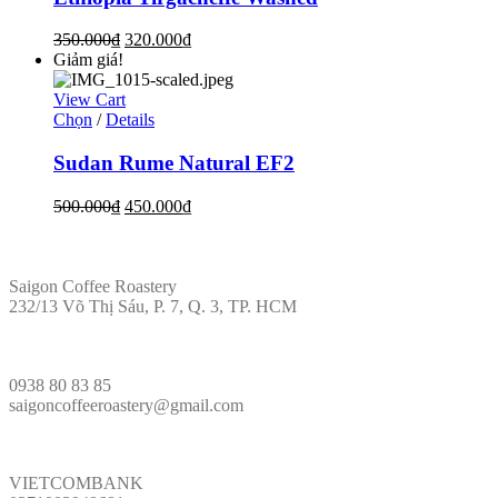
350.000
₫
320.000
₫
Giảm giá!
View Cart
Chọn
/
Details
Sudan Rume Natural EF2
500.000
₫
450.000
₫
ĐỊA CHỈ
Saigon Coffee Roastery
232/13 Võ Thị Sáu, P. 7, Q. 3, TP. HCM
LIÊN HỆ
0938 80 83 85
saigoncoffeeroastery@gmail.com
VÕ PHÁP
VIETCOMBANK