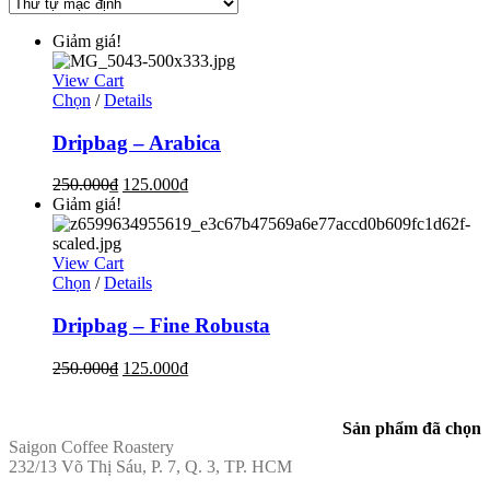
Giảm giá!
View Cart
Chọn
/
Details
Dripbag – Arabica
250.000
₫
125.000
₫
Giảm giá!
View Cart
Chọn
/
Details
Dripbag – Fine Robusta
250.000
₫
125.000
₫
ĐỊA CHỈ
Sản phẩm đã chọn
Saigon Coffee Roastery
232/13 Võ Thị Sáu, P. 7, Q. 3, TP. HCM