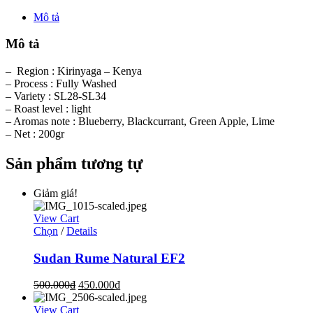
Mô tả
Mô tả
– Region : Kirinyaga – Kenya
– Process : Fully Washed
– Variety : SL28-SL34
– Roast level : light
– Aromas note : Blueberry, Blackcurrant, Green Apple, Lime
– Net : 200gr
Sản phẩm tương tự
Giảm giá!
View Cart
Chọn
/
Details
Sudan Rume Natural EF2
500.000
₫
450.000
₫
View Cart