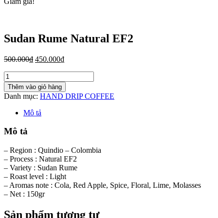
Giảm giá!
Sudan Rume Natural EF2
500.000
₫
450.000
₫
Sudan
Rume
Thêm vào giỏ hàng
Natural
Danh mục:
HAND DRIP COFFEE
EF2
số
Mô tả
lượng
Mô tả
– Region : Quindio – Colombia
– Process : Natural EF2
– Variety : Sudan Rume
– Roast level : Light
– Aromas note : Cola, Red Apple, Spice, Floral, Lime, Molasses
– Net : 150gr
Sản phẩm tương tự