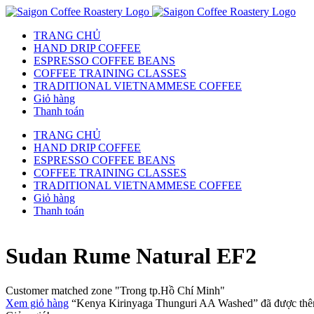
TRANG CHỦ
HAND DRIP COFFEE
ESPRESSO COFFEE BEANS
COFFEE TRAINING CLASSES
TRADITIONAL VIETNAMMESE COFFEE
Giỏ hàng
Thanh toán
TRANG CHỦ
HAND DRIP COFFEE
ESPRESSO COFFEE BEANS
COFFEE TRAINING CLASSES
TRADITIONAL VIETNAMMESE COFFEE
Giỏ hàng
Thanh toán
Sudan Rume Natural EF2
Customer matched zone "Trong tp.Hồ Chí Minh"
Xem giỏ hàng
“Kenya Kirinyaga Thunguri AA Washed” đã được thêm