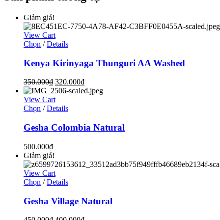
Giảm giá!
View Cart
Chọn
/
Details
Kenya Kirinyaga Thunguri AA Washed
350.000
₫
320.000
₫
View Cart
Chọn
/
Details
Gesha Colombia Natural
500.000
₫
Giảm giá!
View Cart
Chọn
/
Details
Gesha Village Natural
450.000
₫
400.000
₫