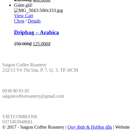
Giảm giá!
View Cart
Chọn
/
Details
Dripbag – Arabica
250.000
₫
125.000
₫
ĐỊA CHỈ
Saigon Coffee Roastery
232/13 Võ Thị Sáu, P. 7, Q. 3, TP. HCM
LIÊN HỆ
0938 80 83 85
saigoncoffeeroastery@gmail.com
VÕ PHÁP
VIETCOMBANK
0371003948681
© 2017 - Saigon Coffee Roastery |
Quy định & Hướng dẫn
| Website