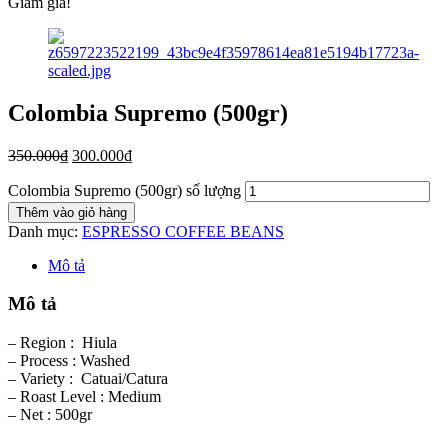
Giảm giá!
Colombia Supremo (500gr)
350.000
₫
300.000
₫
Colombia Supremo (500gr) số lượng
Thêm vào giỏ hàng
Danh mục:
ESPRESSO COFFEE BEANS
Mô tả
Mô tả
– Region : Hiula
– Process : Washed
– Variety : Catuai/Catura
– Roast Level : Medium
– Net : 500gr