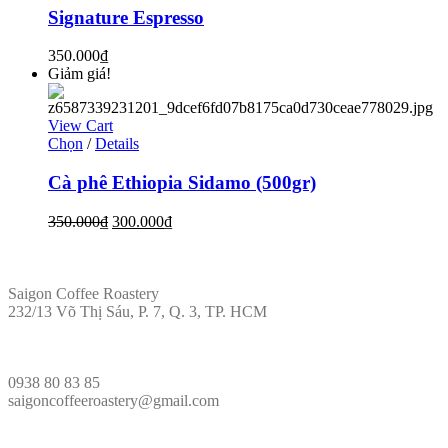
Signature Espresso
350.000
₫
Giảm giá!
View Cart
Chọn
/
Details
Cà phê Ethiopia Sidamo (500gr)
350.000
₫
300.000
₫
ĐỊA CHỈ
Saigon Coffee Roastery
232/13 Võ Thị Sáu, P. 7, Q. 3, TP. HCM
LIÊN HỆ
0938 80 83 85
saigoncoffeeroastery@gmail.com
VÕ PHÁP