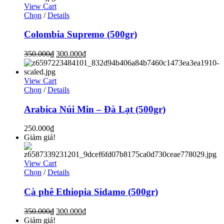
View Cart
Chọn
/
Details
Colombia Supremo (500gr)
350.000
₫
300.000
₫
View Cart
Chọn
/
Details
Arabica Núi Min – Đà Lạt (500gr)
250.000
₫
Giảm giá!
View Cart
Chọn
/
Details
Cà phê Ethiopia Sidamo (500gr)
350.000
₫
300.000
₫
Giảm giá!