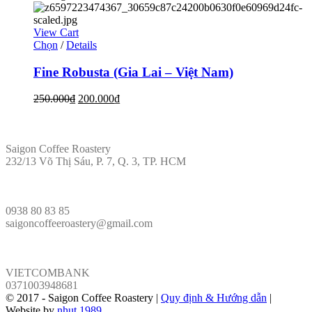
View Cart
Chọn
/
Details
Fine Robusta (Gia Lai – Việt Nam)
250.000
₫
200.000
₫
ĐỊA CHỈ
Saigon Coffee Roastery
232/13 Võ Thị Sáu, P. 7, Q. 3, TP. HCM
LIÊN HỆ
0938 80 83 85
saigoncoffeeroastery@gmail.com
VÕ PHÁP
VIETCOMBANK
0371003948681
© 2017 - Saigon Coffee Roastery |
Quy định & Hướng dẫn
|
Website by
nhut.1989