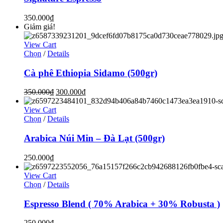
350.000
₫
Giảm giá!
View Cart
Chọn
/
Details
Cà phê Ethiopia Sidamo (500gr)
350.000
₫
300.000
₫
View Cart
Chọn
/
Details
Arabica Núi Min – Đà Lạt (500gr)
250.000
₫
View Cart
Chọn
/
Details
Espresso Blend ( 70% Arabica + 30% Robusta )
250.000
₫