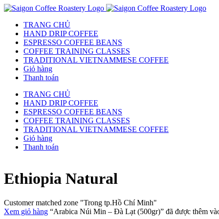
TRANG CHỦ
HAND DRIP COFFEE
ESPRESSO COFFEE BEANS
COFFEE TRAINING CLASSES
TRADITIONAL VIETNAMMESE COFFEE
Giỏ hàng
Thanh toán
TRANG CHỦ
HAND DRIP COFFEE
ESPRESSO COFFEE BEANS
COFFEE TRAINING CLASSES
TRADITIONAL VIETNAMMESE COFFEE
Giỏ hàng
Thanh toán
Ethiopia Natural
Customer matched zone "Trong tp.Hồ Chí Minh"
Xem giỏ hàng
“Arabica Núi Min – Đà Lạt (500gr)” đã được thêm vào