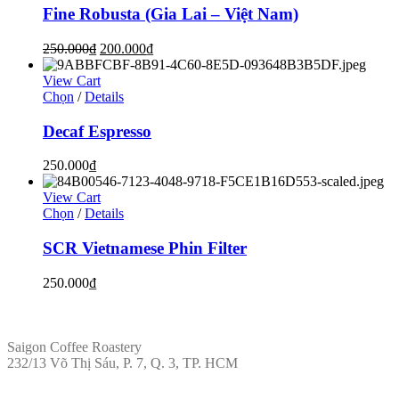
Fine Robusta (Gia Lai – Việt Nam)
250.000
₫
200.000
₫
View Cart
Chọn
/
Details
Decaf Espresso
250.000
₫
View Cart
Chọn
/
Details
SCR Vietnamese Phin Filter
250.000
₫
ĐỊA CHỈ
Saigon Coffee Roastery
232/13 Võ Thị Sáu, P. 7, Q. 3, TP. HCM
LIÊN HỆ