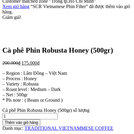
Customer matched zone "Trong tp.Hồ Chí Minh"
Xem giỏ hàng
“SCR Vietnamese Phin Filter” đã được thêm vào giỏ
hàng.
Giảm giá!
Cà phê Phin Robusta Honey (500gr)
200.000
₫
175.000
₫
– Region : Lâm Đồng – Việt Nam
– Process : Honey
– Variety : Robusta
– Roast level : Medium – Dark
– Net : 500gr
* Pls note : ( Beans or Ground )
Cà phê Phin Robusta Honey (500gr) số lượng
Thêm vào giỏ hàng
Danh mục:
TRADITIONAL VIETNAMMESE COFFEE