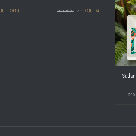
00.000
₫
250.000
₫
300.000
₫
CHỌN
/
DETAILS
Sudan
500