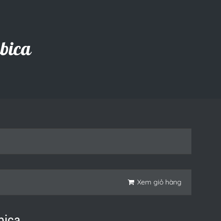
bica
Xem giỏ hàng
bica