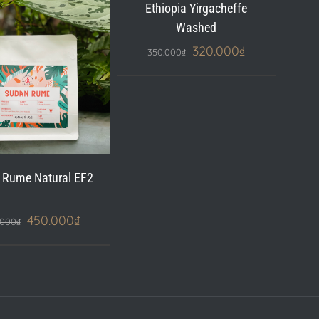
Ethiopia Yirgacheffe
Washed
320.000
₫
350.000
₫
 Rume Natural EF2
450.000
₫
.000
₫