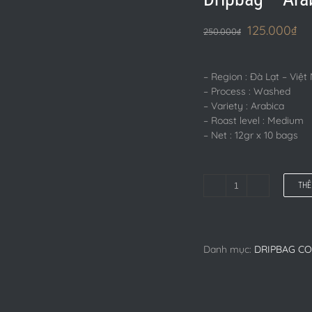
125.000
₫
250.000
₫
– Region : Đà Lạt – Việ
– Process : Washed
– Variety : Arabica
– Roast level : Medium
– Net : 12gr x 10 bags
THÊ
Dripbag
-
Arabica
số
Danh mục:
DRIPBAG CO
lượng