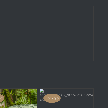
á!
Giảm giá!