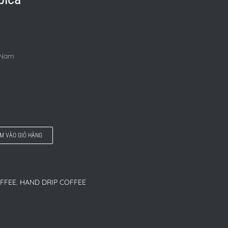
t Nam
M VÀO GIỎ HÀNG
FFEE
,
HAND DRIP COFFEE