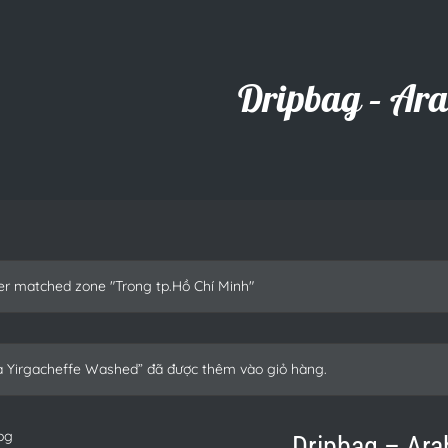
Dripbag – Ara
r matched zone "Trong tp.Hồ Chí Minh"
ia Yirgacheffe Washed” đã được thêm vào giỏ hàng.
Dripbag – Ara