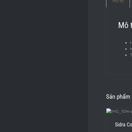
Mô tả
Mô 
H
T
Sản phẩm 
CHỌN
/
DETAILS
Sidra C