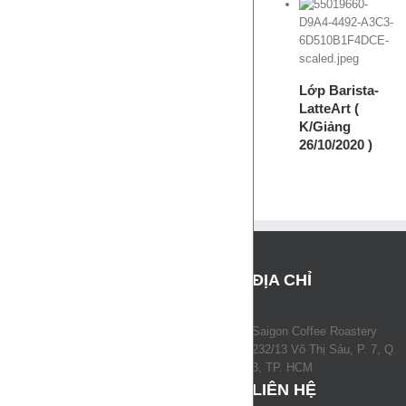
View Cart
Details
Lớp Barista-
LatteArt (
K/Giảng
26/10/2020 )
ĐỊA CHỈ
Saigon Coffee Roastery
232/13 Võ Thị Sáu, P. 7, Q.
3, TP. HCM
LIÊN HỆ