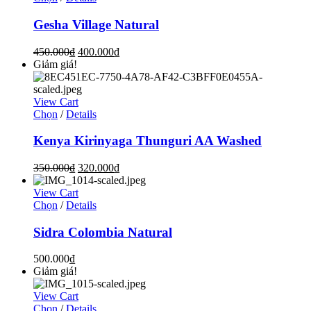
Gesha Village Natural
450.000
₫
400.000
₫
Giảm giá!
View Cart
Chọn
/
Details
Kenya Kirinyaga Thunguri AA Washed
350.000
₫
320.000
₫
View Cart
Chọn
/
Details
Sidra Colombia Natural
500.000
₫
Giảm giá!
View Cart
Chọn
/
Details