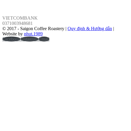
VÕ PHÁP
VIETCOMBANK
0371003948681
© 2017 - Saigon Coffee Roastery |
Quy định & Hướng dẫn
|
Website by
nhut.1989
Facebook
Instagram
Email