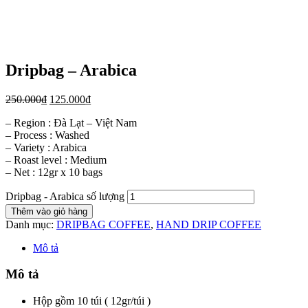
Dripbag – Arabica
250.000
₫
125.000
₫
– Region : Đà Lạt – Việt Nam
– Process : Washed
– Variety : Arabica
– Roast level : Medium
– Net : 12gr x 10 bags
Dripbag - Arabica số lượng
Thêm vào giỏ hàng
Danh mục:
DRIPBAG COFFEE
,
HAND DRIP COFFEE
Mô tả
Mô tả
Hộp gồm 10 túi ( 12gr/túi )