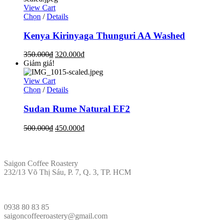
View Cart
Chọn
/
Details
Kenya Kirinyaga Thunguri AA Washed
350.000
₫
320.000
₫
Giảm giá!
View Cart
Chọn
/
Details
Sudan Rume Natural EF2
500.000
₫
450.000
₫
ĐỊA CHỈ
Saigon Coffee Roastery
232/13 Võ Thị Sáu, P. 7, Q. 3, TP. HCM
LIÊN HỆ
0938 80 83 85
saigoncoffeeroastery@gmail.com