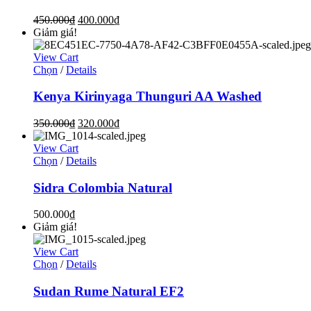
450.000
₫
400.000
₫
Giảm giá!
View Cart
Chọn
/
Details
Kenya Kirinyaga Thunguri AA Washed
350.000
₫
320.000
₫
View Cart
Chọn
/
Details
Sidra Colombia Natural
500.000
₫
Giảm giá!
View Cart
Chọn
/
Details
Sudan Rume Natural EF2