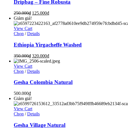
Dripbag – Fine Robusta
250.000
₫
125.000
₫
Giảm giá!
View Cart
Chọn
/
Details
Ethiopia Yirgacheffe Washed
350.000
₫
320.000
₫
View Cart
Chọn
/
Details
Gesha Colombia Natural
500.000
₫
Giảm giá!
View Cart
Chọn
/
Details
Gesha Village Natural