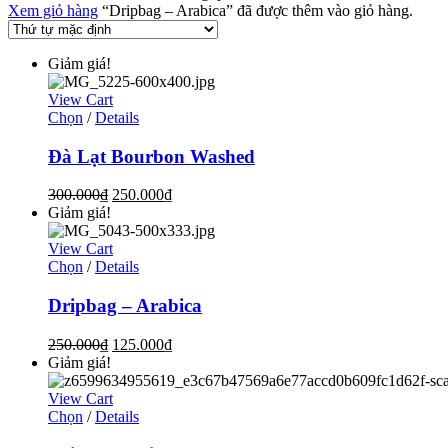
Xem giỏ hàng
“Dripbag – Arabica” đã được thêm vào giỏ hàng.
Giảm giá!
View Cart
Chọn
/
Details
Đà Lạt Bourbon Washed
300.000
₫
250.000
₫
Giảm giá!
View Cart
Chọn
/
Details
Dripbag – Arabica
250.000
₫
125.000
₫
Giảm giá!
View Cart
Chọn
/
Details