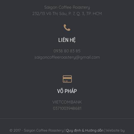
Saigon Coffee Roastery
232/13 Võ Thị Sáu, P. 7, Q. 3, TP. HCM
LIÊN HỆ
0938 80 83 85
saigoncoffeeroastery@gmail.com
VÕ PHÁP
VIETCOMBANK
0371003948681
© 2017 - Saigon Coffee Roastery |
Quy định & Hướng dẫn
| Website by