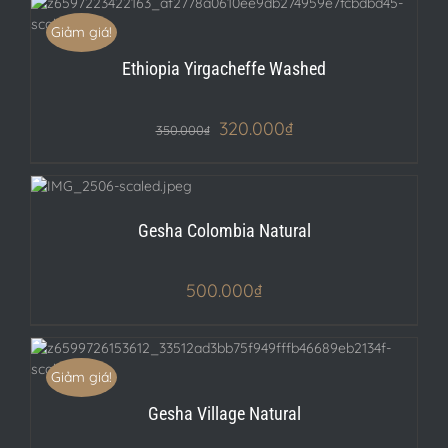
Giảm giá!
Ethiopia Yirgacheffe Washed
320.000
₫
350.000
₫
LS
Gesha Colombia Natural
500.000
₫
Giảm giá!
Gesha Village Natural