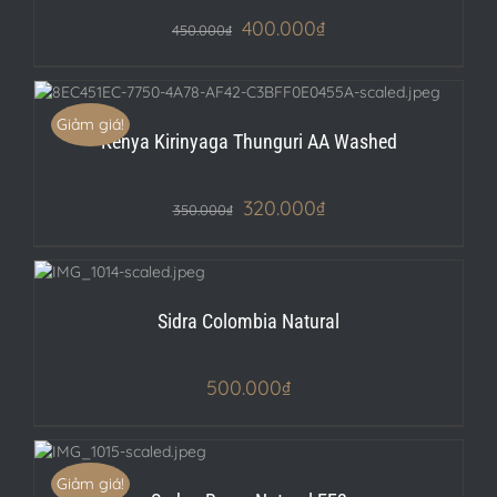
400.000
₫
450.000
₫
Giảm giá!
Kenya Kirinyaga Thunguri AA Washed
320.000
₫
350.000
₫
ILS
Sidra Colombia Natural
500.000
₫
ILS
Giảm giá!