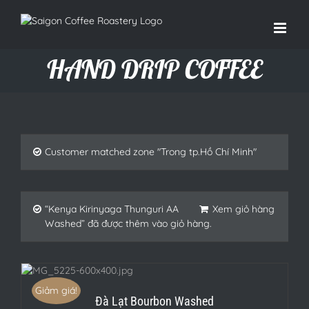
HAND DRIP COFFEE
Customer matched zone "Trong tp.Hồ Chí Minh"
“Kenya Kirinyaga Thunguri AA
Xem giỏ hàng
Washed” đã được thêm vào giỏ hàng.
LS
Giảm giá!
Đà Lạt Bourbon Washed