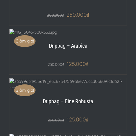
250.000
₫
300.000
₫
LS
Giảm giá!
Dripbag – Arabica
125.000
₫
250.000
₫
Giảm giá!
Dripbag – Fine Robusta
125.000
₫
250.000
₫